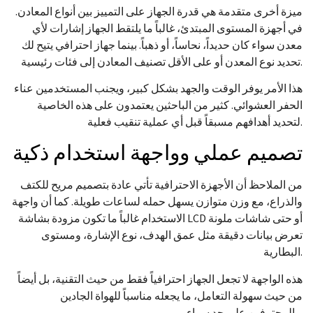
ميزة أخرى متقدمة هي قدرة الجهاز على التمييز بين أنواع المعادن.
في أجهزة المستوى المبتدئ، غالباً ما يلتقط الجهاز إشارات لأي
معدن سواء كان حديداً، نحاساً، أو ذهباً. بينما جهاز احترافي يتيح لك
تحديد نوع المعدن أو على الأقل تصنيف المعادن إلى فئات رئيسية.
هذا الأمر يوفر الوقت والجهد بشكل كبير، ويجنب المستخدمين عناء
الحفر العشوائي. كثير من الباحثين يعتمدون على هذه الخاصية
لتحديد أهدافهم مسبقاً قبل أي عملية تنقيب فعلية.
تصميم عملي وواجهة استخدام ذكية
من الملاحظ أن الأجهزة الاحترافية تأتي عادة بتصميم مريح للكتف
والذراع، مع وزن متوازن يسهل حمله لساعات طويلة. كما أن واجهة
الاستخدام غالباً ما تكون مزودة بشاشة LCD أو حتى شاشات ملونة
تعرض بيانات دقيقة مثل عمق الهدف، نوع الإشارة، ومستوى
البطارية.
هذه الواجهة لا تجعل الجهاز احترافياً فقط من حيث التقنية، بل أيضاً
من حيث سهولة التعامل، ما يجعله مناسباً للهواة الجادين
والمحترفين على حد سواء.